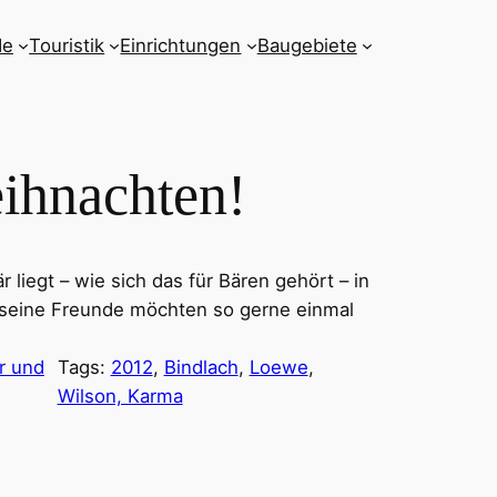
de
Touristik
Einrichtungen
Baugebiete
eihnachten!
 liegt – wie sich das für Bären gehört – in
 seine Freunde möchten so gerne einmal
r und
Tags:
2012
, 
Bindlach
, 
Loewe
, 
Wilson, Karma