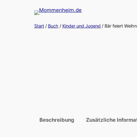
Zum
Inhalt
springen
Start
/
Buch
/
Kinder und Jugend
/ Bär feiert Weih
Beschreibung
Zusätzliche Informa