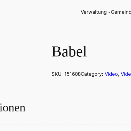
Verwaltung
Gemein
Babel
SKU:
151608
Category:
Video
, 
Vid
tionen