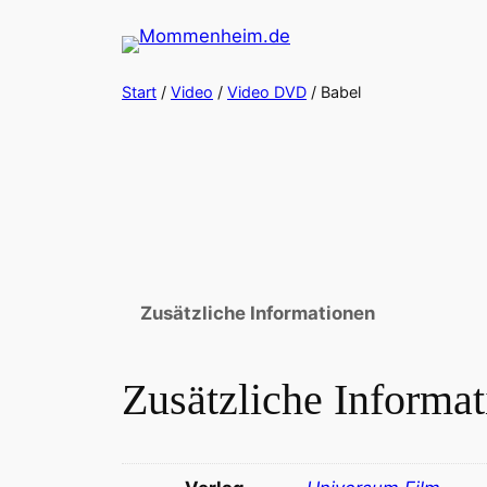
Zum
Inhalt
springen
Start
/
Video
/
Video DVD
/ Babel
Zusätzliche Informationen
Zusätzliche Informa