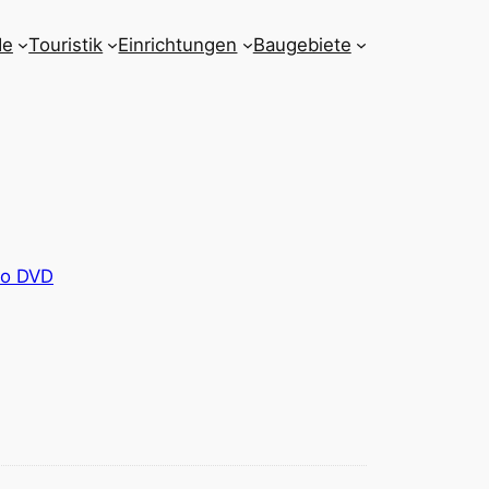
de
Touristik
Einrichtungen
Baugebiete
eo DVD