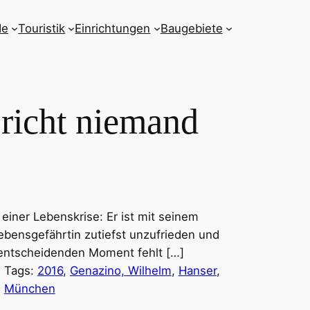
de
Touristik
Einrichtungen
Baugebiete
richt niemand
 einer Lebenskrise: Er ist mit seinem
ebensgefährtin zutiefst unzufrieden und
 entscheidenden Moment fehlt […]
Tags:
2016
, 
Genazino, Wilhelm
, 
Hanser
, 
München