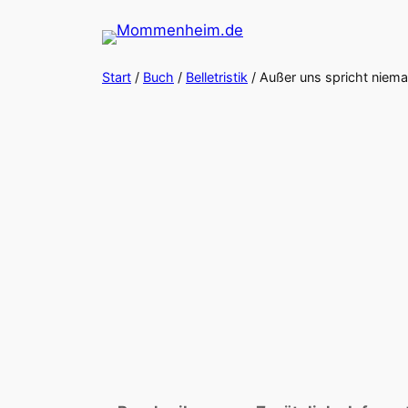
Zum
Inhalt
springen
Start
/
Buch
/
Belletristik
/ Außer uns spricht niem