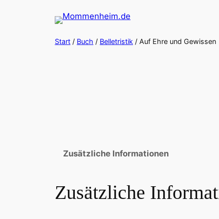
Zum
Inhalt
springen
Start
/
Buch
/
Belletristik
/ Auf Ehre und Gewissen
Zusätzliche Informationen
Zusätzliche Informa