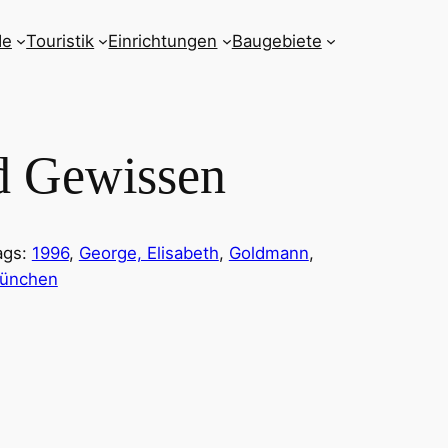
de
Touristik
Einrichtungen
Baugebiete
d Gewissen
ags:
1996
, 
George, Elisabeth
, 
Goldmann
, 
ünchen