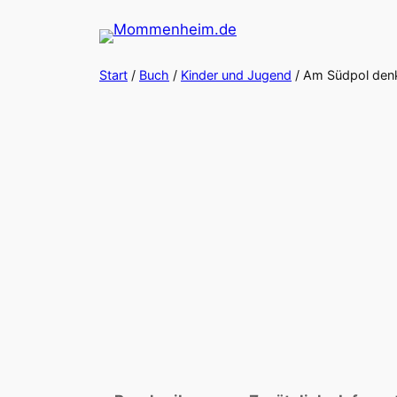
Zum
Inhalt
springen
Start
/
Buch
/
Kinder und Jugend
/ Am Südpol denk