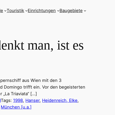
de
Touristik
Einrichtungen
Baugebiete
nkt man, ist es
Opernschiff aus Wien mit den 3
d Domingo trifft ein. Vor den begeisterten
„La Triaviata“ […]
d
Tags:
1998
, 
Hanser
, 
Heidenreich, Elke
, 
München [u.a.]