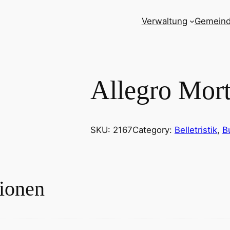
Verwaltung
Gemein
Allegro Mort
SKU:
2167
Category:
Belletristik
, 
B
tionen