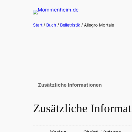
Zum
Inhalt
springen
Start
/
Buch
/
Belletristik
/ Allegro Mortale
Zusätzliche Informationen
Zusätzliche Informa