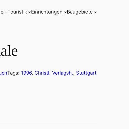
de
Touristik
Einrichtungen
Baugebiete
ale
uch
Tags:
1996
, 
Christl. Verlagsh.
, 
Stuttgart