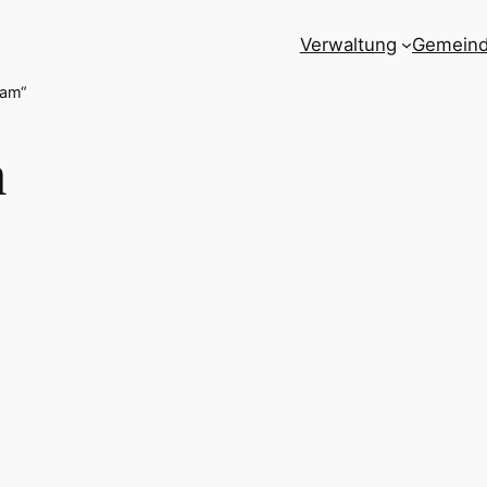
Verwaltung
Gemein
dam“
m