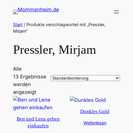
Zum
Inhalt
springen
Start
/ Produkte verschlagwortet mit „Pressler,
Mirjam“
Pressler, Mirjam
Alle
13 Ergebnisse
werden
angezeigt
Dunkles Gold
Ben und Lena gehen
Weiterlesen
einkaufen