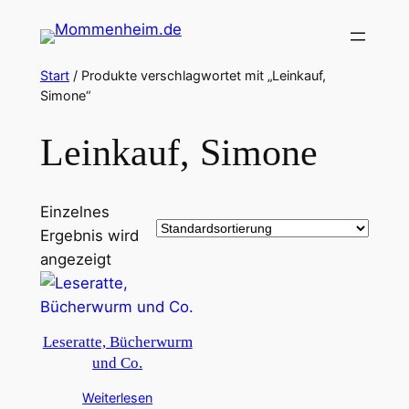
Zum
Inhalt
springen
Start
/ Produkte verschlagwortet mit „Leinkauf,
Simone“
Leinkauf, Simone
Einzelnes
Ergebnis wird
angezeigt
Leseratte, Bücherwurm
und Co.
Weiterlesen