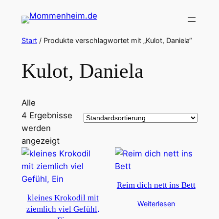
Zum
Inhalt
springen
Start
/ Produkte verschlagwortet mit „Kulot, Daniela“
Kulot, Daniela
Alle
4 Ergebnisse
werden
angezeigt
Reim dich nett ins Bett
kleines Krokodil mit
Weiterlesen
ziemlich viel Gefühl,