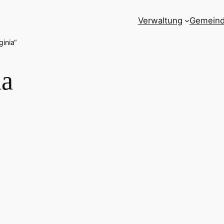
Verwaltung
Gemein
inia“
ia