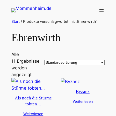
Zum
Inhalt
springen
Start
/ Produkte verschlagwortet mit „Ehrenwirth“
Ehrenwirth
Alle
11 Ergebnisse
werden
angezeigt
Byzanz
Als noch die Stürme
Weiterlesen
tobten…
Weiterlesen