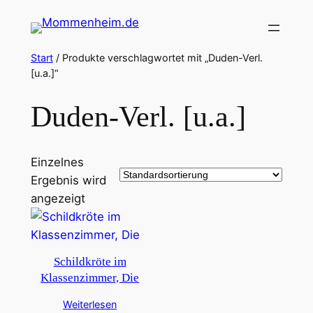
Zum
Inhalt
springen
Start
/ Produkte verschlagwortet mit „Duden-Verl.
[u.a.]“
Duden-Verl. [u.a.]
Einzelnes
Ergebnis wird
angezeigt
Schildkröte im
Klassenzimmer, Die
Weiterlesen