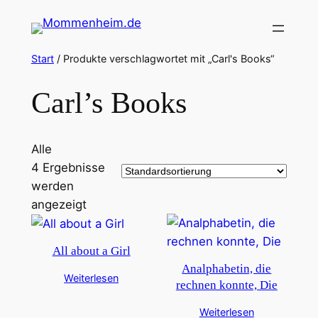
Zum
Inhalt
springen
Start
/ Produkte verschlagwortet mit „Carl's Books“
Carl’s Books
Alle
4 Ergebnisse
werden
angezeigt
All about a Girl
Analphabetin, die
Weiterlesen
rechnen konnte, Die
Weiterlesen