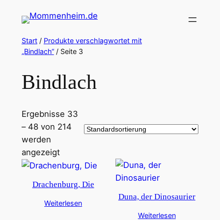
Zum
Inhalt
springen
Start
/
Produkte verschlagwortet mit
„Bindlach“
/ Seite 3
Bindlach
Ergebnisse 33
– 48 von 214
werden
angezeigt
Drachenburg, Die
Duna, der Dinosaurier
Weiterlesen
Weiterlesen