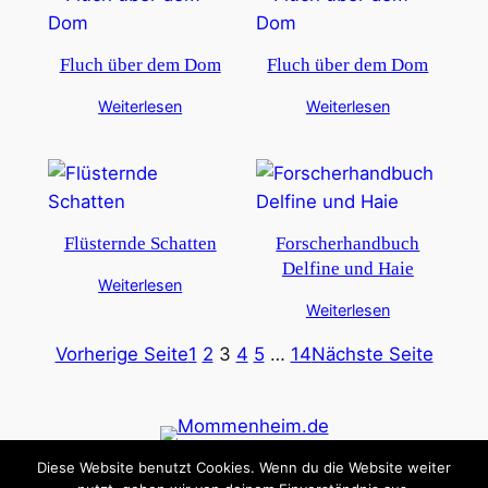
Fluch über dem Dom
Fluch über dem Dom
Weiterlesen
Weiterlesen
Flüsternde Schatten
Forscherhandbuch
Delfine und Haie
Weiterlesen
Weiterlesen
Vorherige Seite
1
2
3
4
5
…
14
Nächste Seite
Diese Website benutzt Cookies. Wenn du die Website weiter
Datenschutz
Impressum