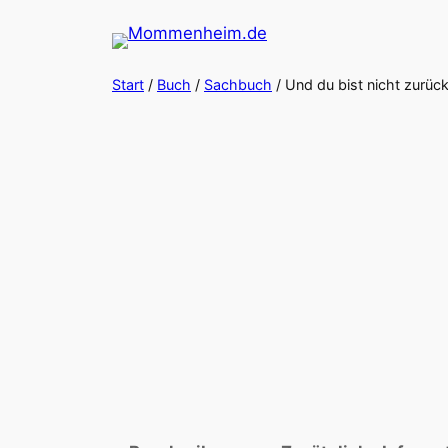
Zum
Inhalt
springen
Start
/
Buch
/
Sachbuch
/ Und du bist nicht zur