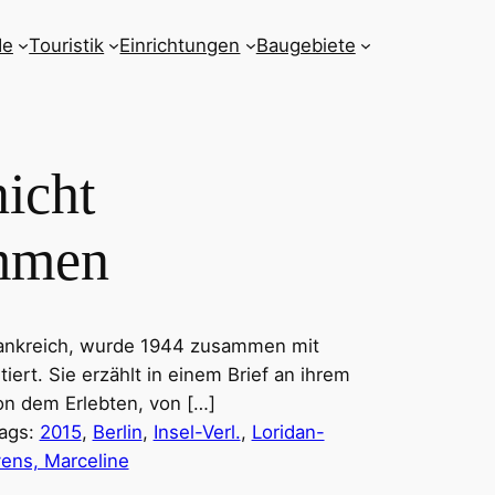
de
Touristik
Einrichtungen
Baugebiete
nicht
mmen
rankreich, wurde 1944 zusammen mit
ert. Sie erzählt in einem Brief an ihrem
on dem Erlebten, von […]
ags:
2015
, 
Berlin
, 
Insel-Verl.
, 
Loridan-
vens, Marceline