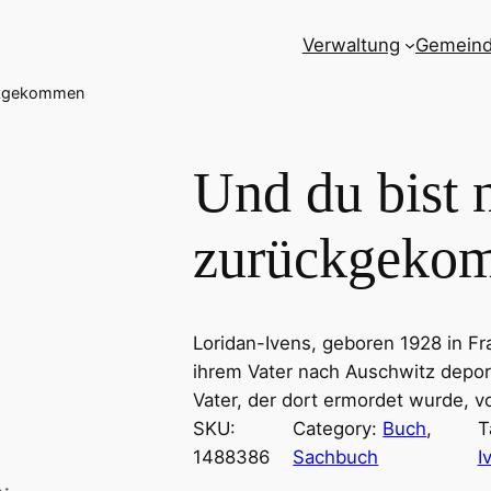
Verwaltung
Gemein
ückgekommen
Und du bist 
zurückgeko
Loridan-Ivens, geboren 1928 in F
ihrem Vater nach Auschwitz deporti
Vater, der dort ermordet wurde, v
SKU:
Category:
Buch
, 
T
1488386
Sachbuch
I