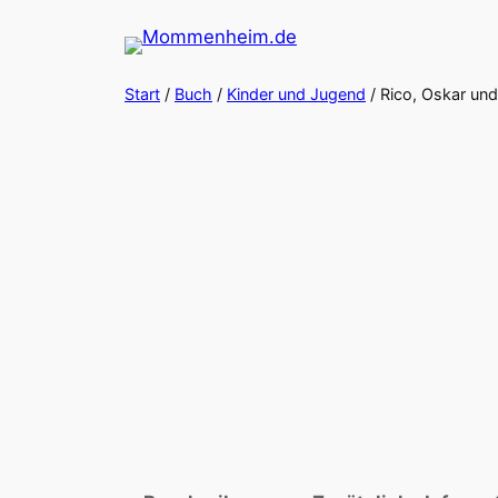
Zum
Inhalt
springen
Start
/
Buch
/
Kinder und Jugend
/ Rico, Oskar un