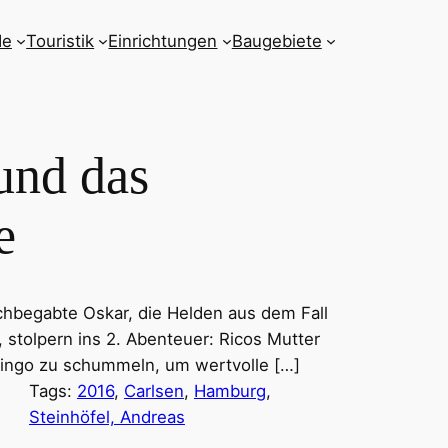
de
Touristik
Einrichtungen
Baugebiete
und das
e
chbegabte Oskar, die Helden aus dem Fall
 stolpern ins 2. Abenteuer: Ricos Mutter
Bingo zu schummeln, um wertvolle […]
Tags:
2016
, 
Carlsen
, 
Hamburg
, 
Steinhöfel, Andreas