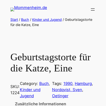
Zum
Inhalt
springen
Start
/
Buch
/
Kinder und Jugend
/ Geburtstagstorte
für die Katze, Eine
Geburtstagstorte für
die Katze, Eine
Category:
Buch
, 
Tags:
1990
, 
Hamburg
, 
SKU:
Kinder und
Nordqvist, Sven
, 
1224
Jugend
Oetinger
Zusätzliche Informationen