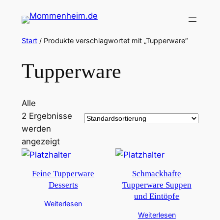
Zum
Inhalt
springen
Start
/ Produkte verschlagwortet mit „Tupperware“
Tupperware
Alle
2 Ergebnisse
werden
angezeigt
Feine Tupperware
Schmackhafte
Desserts
Tupperware Suppen
und Eintöpfe
Weiterlesen
Weiterlesen